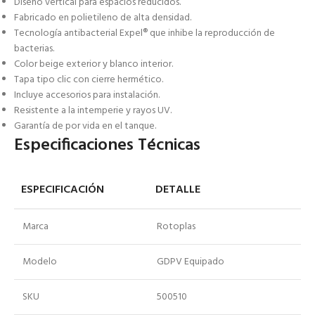
Diseño vertical para espacios reducidos.
Fabricado en polietileno de alta densidad.
Tecnología antibacterial Expel® que inhibe la reproducción de
bacterias.
Color beige exterior y blanco interior.
Tapa tipo clic con cierre hermético.
Incluye accesorios para instalación.
Resistente a la intemperie y rayos UV.
Garantía de por vida en el tanque.
Especificaciones Técnicas
ESPECIFICACIÓN
DETALLE
Marca
Rotoplas
Modelo
GDPV Equipado
SKU
500510