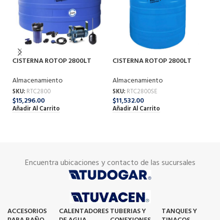
CISTERNA ROTOP 2800LT
CISTERNA ROTOP 2800LT
EQUIPADA
S/EQUIPO
Almacenamiento
Almacenamiento
T
SKU:
RTC2800
SKU:
RTC2800SE
$
15,296.00
$
11,532.00
Añadir Al Carrito
Añadir Al Carrito
Al
SK
$
1
Añ
Encuentra ubicaciones y contacto de las sucursales
ACCESORIOS
CALENTADORES
TUBERIAS Y
TANQUES Y