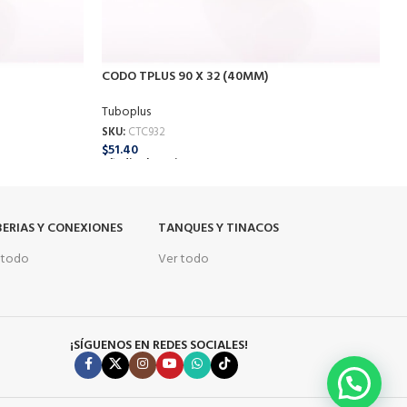
CODO TPLUS 90 X 32 (40MM)
C
Tuboplus
T
SKU:
CTC932
S
$
51.40
$
Añadir Al Carrito
A
ERIAS Y CONEXIONES
TANQUES Y TINACOS
 todo
Ver todo
¡SÍGUENOS EN REDES SOCIALES!