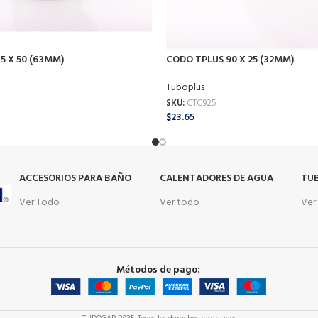
5 X 50 (63MM)
CODO TPLUS 90 X 25 (32MM)
Tuboplus
SKU:
CTC925
$
23.65
o
Añadir Al Carrito
s
ACCESORIOS PARA BAÑO
CALENTADORES DE AGUA
TUB
Ver Todo
Ver todo
Ver
Métodos de pago: