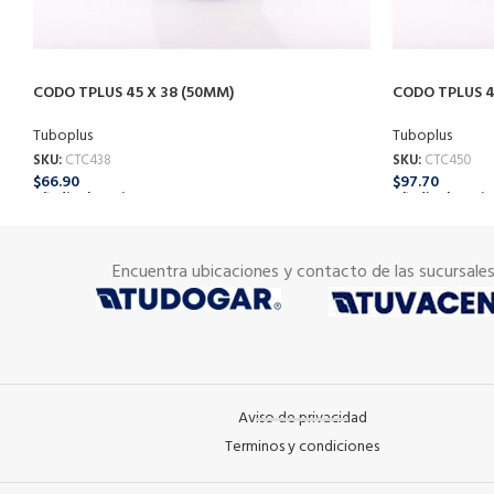
CODO TPLUS 45 X 38 (50MM)
CODO TPLUS 4
Tuboplus
Tuboplus
SKU:
CTC438
SKU:
CTC450
$
66.90
$
97.70
Añadir Al Carrito
Añadir Al Carrit
Encuentra ubicaciones y contacto de las sucursale
Aviso de privacidad
Terminos y condiciones