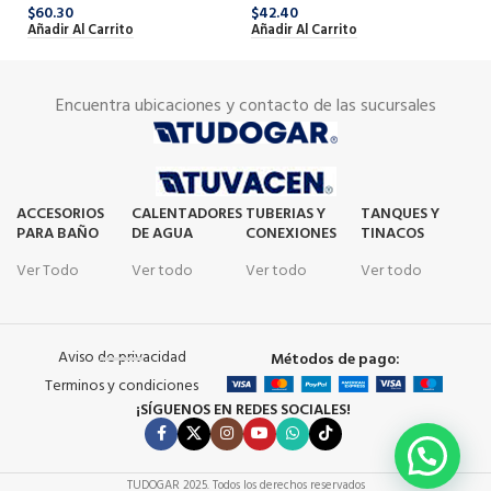
$
42.40
$
7
$
60.30
Añadir Al Carrito
Añ
Añadir Al Carrito
Encuentra ubicaciones y contacto de las sucursales
ACCESORIOS
CALENTADORES
TUBERIAS Y
TANQUES Y
PARA BAÑO
DE AGUA
CONEXIONES
TINACOS
Ver Todo
Ver todo
Ver todo
Ver todo
Aviso de privacidad
Métodos de pago:
Terminos y condiciones
¡SÍGUENOS EN REDES SOCIALES!
TUDOGAR
2025. Todos los derechos reservados