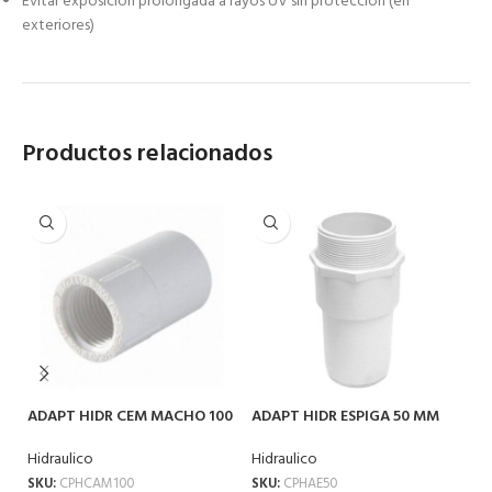
Evitar exposición prolongada a rayos UV sin protección (en
exteriores)
Productos relacionados
ADAPT HIDR CEM MACHO 100
ADAPT HIDR ESPIGA 50 MM
CO
MM
Hidraulico
Hi
Hidraulico
SKU:
CPHAE50
SK
SKU:
CPHCAM100