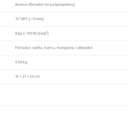
Bronce (flotador en polipropileno)
½″ NPT (~13 mm)
Baja (~100 lb/pulg²)
Flotador, varilla, tuerca, manguera, calibrador
0.56 kg
15 × 21 × 20 cm