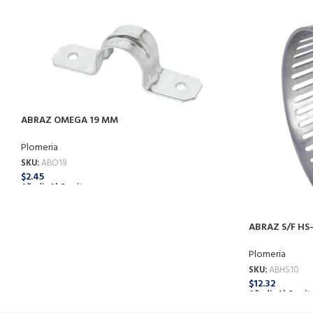
ABRAZ OMEGA 19 MM
Plomeria
SKU:
ABO19
$
2.45
Añadir Al Carrito
ABRAZ S/F HS-1
Plomeria
SKU:
ABHS10
$
12.32
Añadir Al Carrit