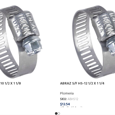
0 1/2 X 1 1/8
ABRAZ S/F HS-12 1/2 X 1 1/4
Plomeria
SKU:
ABHS12
$
12.54
o
Añadir Al Carrito