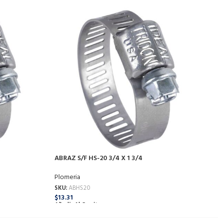
A
P
S
$
ABRAZ S/F HS-20 3/4 X 1 3/4
A
Plomeria
SKU:
ABHS20
$
13.31
Añadir Al Carrito