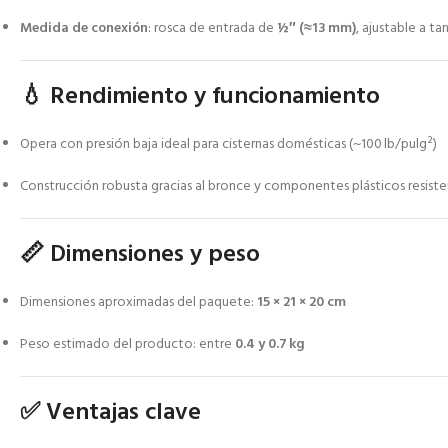
Medida de conexión
: rosca de entrada de
½″ (≈13 mm)
, ajustable a t
💧 Rendimiento y funcionamiento
Opera con presión baja ideal para cisternas domésticas (~100 lb/pulg²)
Construcción robusta gracias al bronce y componentes plásticos resiste
📏 Dimensiones y peso
Dimensiones aproximadas del paquete:
15 × 21 × 20 cm
Peso estimado del producto: entre
0.4 y 0.7 kg
✅ Ventajas clave