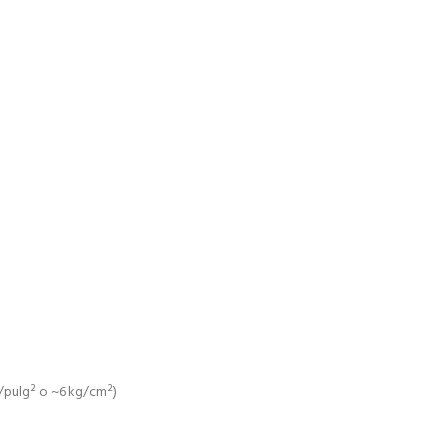
/pulg² o ~6 kg/cm²)