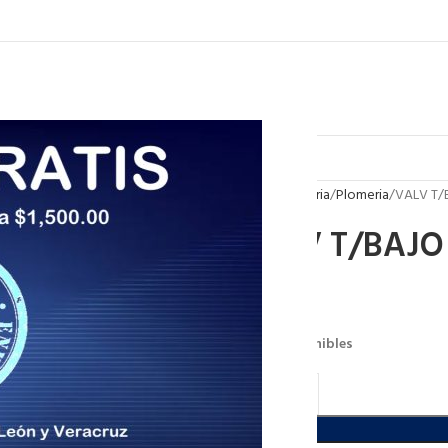
Inicio
Plomeria
Plomeria
VALV T/
VALV T/BAJO 
$
307.20
37 disponibles