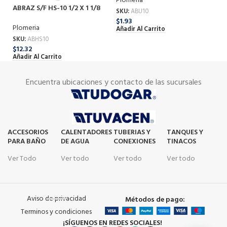
Plomeria
Pl
ABRAZ S/F HS-10 1/2 X 1 1/8
SKU:
ABU10
SK
$
1.93
$
2
Plomeria
Añadir Al Carrito
Añ
SKU:
ABHS10
$
12.32
Añadir Al Carrito
Encuentra ubicaciones y contacto de las sucursales
ACCESORIOS
CALENTADORES
TUBERIAS Y
TANQUES Y
PARA BAÑO
DE AGUA
CONEXIONES
TINACOS
Ver Todo
Ver todo
Ver todo
Ver todo
Aviso de privacidad
Métodos de pago:
Terminos y condiciones
¡SÍGUENOS EN REDES SOCIALES!