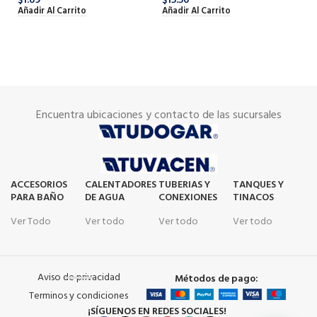
$
1.69
$
15.56
AB
Añadir Al Carrito
Añadir Al Carrito
Pl
SK
$
1
Añ
Encuentra ubicaciones y contacto de las sucursales
ACCESORIOS
CALENTADORES
TUBERIAS Y
TANQUES Y
PARA BAÑO
DE AGUA
CONEXIONES
TINACOS
Ver Todo
Ver todo
Ver todo
Ver todo
Aviso de privacidad
Métodos de pago:
Terminos y condiciones
¡SÍGUENOS EN REDES SOCIALES!