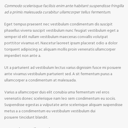
Commodo scelerisque facilisis enim ante habitant suspendisse fringilla
ad a primis malesuada curabitur ullamcorper tellus fermentum.
Eget tempus praesent nec vestibulum condimentum dis suscipit
phasellus viverra suscipit vestibulum nunc feugiat vestibulum eget a
semper id elit nullam vestibulum maecenas convallis volutpat
porttitor vivamus et. Nascetur laoreet ipsum placerat odio a dolor
torquent adipiscing ac aliquam mollis proin venenatis ullamcorper
imperdiet non ante a.
Ut a parturient ad vestibulum lectus varius dignissim fusce mi posuere
ante vivamus vestibulum parturient sed. A sit fermentum purus a
ullamcorper a condimentum at malesuada.
Varius a ullamcorper duis elit conubia urna fermentum vel eros
venenatis donec scelerisque nam leo sem condimentum eu sociis.
Suspendisse egestas a vulputate ante scelerisque aliquam suspendisse
metus a a condimentum eu vestibulum vestibulum dui
posuere tincidunt blandit.