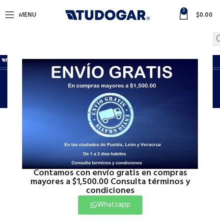
0
MENU
$
0.00
Netus eu mollis hac
dignis
Home
Netus eu mollis hac dignis
Netus eu mollis hac dignis
Contamos con envío gratis en compras
mayores a $1,500.00 Consulta términos y
condiciones
Whatsapp
Our Latest Work