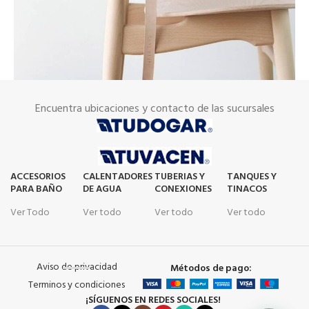
Encuentra ubicaciones y contacto de las sucursales
A lacus bibendum pulvinar
Furniture
ACCESORIOS
CALENTADORES
TUBERIAS Y
TANQUES Y
PARA BAÑO
DE AGUA
CONEXIONES
TINACOS
Ver Todo
Ver todo
Ver todo
Ver todo
Aviso de privacidad
Métodos de pago:
Terminos y condiciones
¡SÍGUENOS EN REDES SOCIALES!