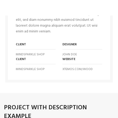
WE ARE CREATIVE AGENCY
Accum luctus dolor sit amet, consectetuer adipiscing
elit, sed diam nonummy nibh euismod tincidunt ut
laoreet dolore magna aliquam erat volutpat. Ut wisi
enim ad minim veniam.
CLIENT
DESIGNER
MINDSPARKLE SHOP
JOHN DOE
CLIENT
WEBSITE
MINDSPARKLE SHOP
XTEMOS.COM/WOOD
PROJECT WITH DESCRIPTION
EXAMPLE