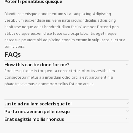
Potenti penatibus quisque
Blandit scelerisque condimentum sit at adipiscing. Adipiscing
vestibulum suspendisse nisi vene natis iaculis ridiculus adipis cing
habitasse neque ad at hendrerit diam facilisi semper. Potenti pen
atibus quisque suspen disse fusce sociosqu lobor tis eget neque
nascetur posuere nisi adipiscing condim entum in vulputate auctor a
sem viverra.
FAQs
How this can be done for me?
Sodales quisque in torquent a consectetur lobortis vestibulum
consectetur metus a a interdum odio orci a est parturient nisi
pharetra vivamus a commodo tellus. Est non arcu a.
Justo ad nullam scelerisque fel
Porta nec aenean pellentesqu
Erat sagittis mollis rhoncus