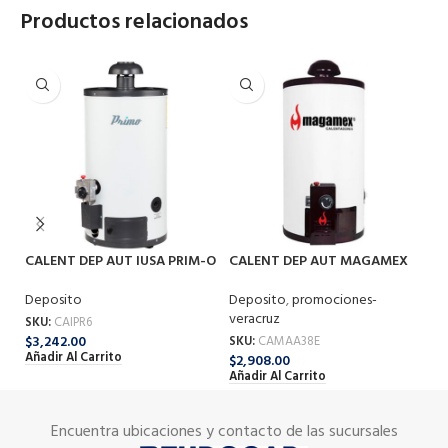
Productos relacionados
CALENT DEP AUT IUSA PRIM-O
CALENT DEP AUT MAGAMEX
60 LT G-LP
ARTURITO ECOL 38 LT G-LP
C
Deposito
Deposito
,
promociones-
G-
veracruz
De
SKU:
CAIPR6
$
3,242.00
SKU:
CAMAA38E
SK
Añadir Al Carrito
$
2,908.00
$
5
Añadir Al Carrito
Añ
Encuentra ubicaciones y contacto de las sucursales