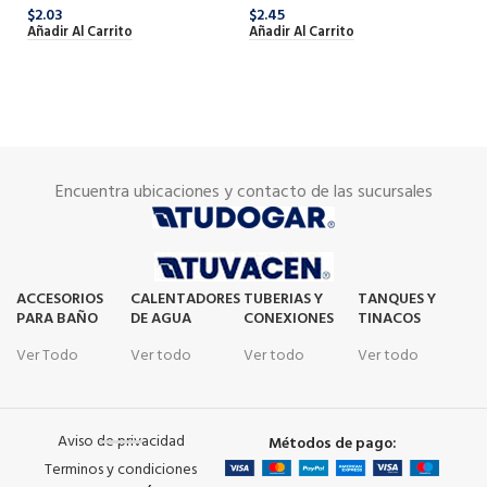
$
2.03
$
2.45
AB
Añadir Al Carrito
Añadir Al Carrito
Pl
SK
$
1
Añ
Encuentra ubicaciones y contacto de las sucursales
ACCESORIOS
CALENTADORES
TUBERIAS Y
TANQUES Y
PARA BAÑO
DE AGUA
CONEXIONES
TINACOS
Ver Todo
Ver todo
Ver todo
Ver todo
Aviso de privacidad
Métodos de pago:
Terminos y condiciones