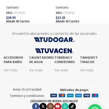
C
Sanitario
Sanitario
Sa
SKU:
CPSAE38
SKU:
CPSAE50
SK
$
28.95
$
23.25
$
1
Añadir Al Carrito
Añadir Al Carrito
Añ
Encuentra ubicaciones y contacto de las sucursales
ACCESORIOS
CALENTADORES
TUBERIAS Y
TANQUES Y
PARA BAÑO
DE AGUA
CONEXIONES
TINACOS
Ver Todo
Ver todo
Ver todo
Ver todo
Aviso de privacidad
Métodos de pago:
Terminos y condiciones
¡SÍGUENOS EN REDES SOCIALES!