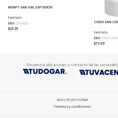
ADAPT SAN GAL ESP 50X50
Sanitario
CODO SAN CE
SKU:
CPSAE50
$
23.25
Sanitario
Añadir Al Carrito
SKU:
CPSCC4150
$
72.30
Añadir Al Carrit
Encuentra ubicaciones y contacto de las sucursale
Aviso de privacidad
Terminos y condiciones