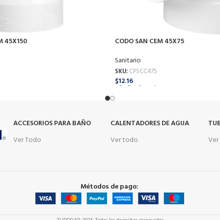
M 45X150
CODO SAN CEM 45X75
Sanitario
SKU:
CPSCC475
$
12.16
o
Añadir Al Carrito
s
ACCESORIOS PARA BAÑO
CALENTADORES DE AGUA
TUB
Ver Todo
Ver todo
Ver
Métodos de pago: