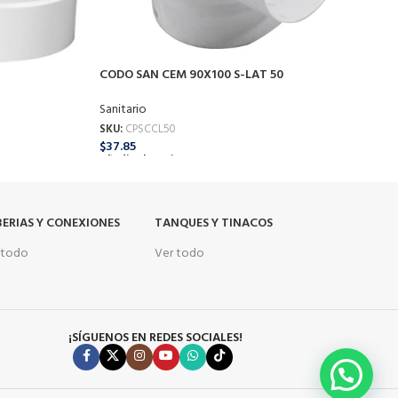
CODO SAN CEM 90X100 S-LAT 50
C
Sanitario
S
SKU:
CPSCCL50
S
$
37.85
$
Añadir Al Carrito
A
ERIAS Y CONEXIONES
TANQUES Y TINACOS
 todo
Ver todo
¡SÍGUENOS EN REDES SOCIALES!