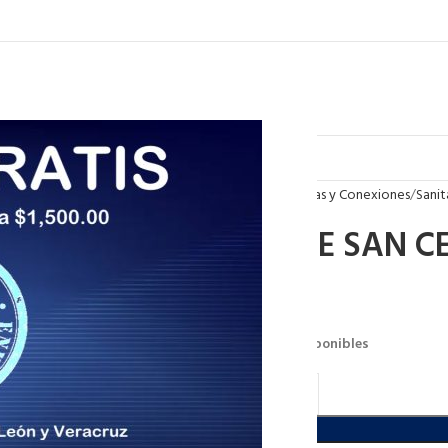
Inicio
Tuberias y Conexiones
Sanit
COPLE SAN C
$
13.27
6033 disponibles