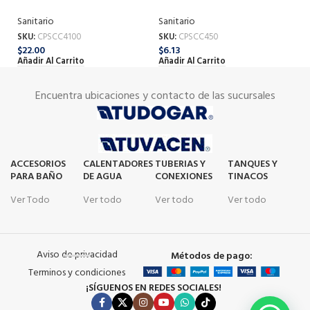
Sanitario
Sanitario
Sa
SKU:
CPSCC4100
SKU:
CPSCC450
SK
$
22.00
$
6.13
$
1
Añadir Al Carrito
Añadir Al Carrito
Añ
Encuentra ubicaciones y contacto de las sucursales
ACCESORIOS
CALENTADORES
TUBERIAS Y
TANQUES Y
PARA BAÑO
DE AGUA
CONEXIONES
TINACOS
Ver Todo
Ver todo
Ver todo
Ver todo
Aviso de privacidad
Métodos de pago:
Terminos y condiciones
¡SÍGUENOS EN REDES SOCIALES!