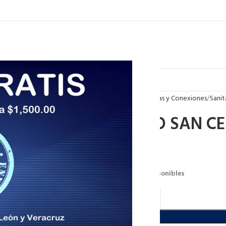
Inicio
Tuberias y Conexiones
Sanit
CODO SAN CE
$
72.30
2556 disponibles