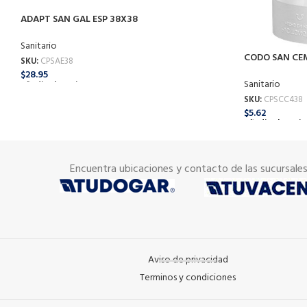
ADAPT SAN GAL ESP 38X38
Sanitario
CODO SAN CE
SKU:
CPSAE38
$
28.95
Sanitario
Añadir Al Carrito
SKU:
CPSCC438
$
5.62
Añadir Al Carrit
Encuentra ubicaciones y contacto de las sucursale
Aviso de privacidad
Terminos y condiciones