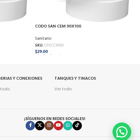
CODO SAN CEM 90X100
C
Sanitario
S
SKU:
CPSCC9100
S
$
29.00
$
Añadir Al Carrito
A
ERIAS Y CONEXIONES
TANQUES Y TINACOS
 todo
Ver todo
¡SÍGUENOS EN REDES SOCIALES!