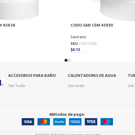
M 45X38
CODO SAN CEM 45X50
Sanitario
SKU:
CPSCC450
$
6.13
o
Añadir Al Carrito
s
ACCESORIOS PARA BAÑO
CALENTADORES DE AGUA
TUB
Ver Todo
Ver todo
Ver
Métodos de pago: