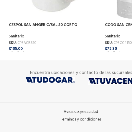
CESPOL SAN ANGER C/SAL 50 CORTO
CODO SAN CE
Sanitario
Sanitario
SKU:
CPSACBS50
SKU:
CPSCC4150
$
105.00
$
72.30
Añadir Al Carrito
Añadir Al Carrit
Encuentra ubicaciones y contacto de las sucursale
Aviso de privacidad
Terminos y condiciones