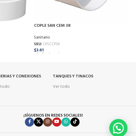
COPLE SAN CEM 38
C
Sanitario
S
SKU:
CPSCCP38
S
$
3.61
$
Añadir Al Carrito
A
ERIAS Y CONEXIONES
TANQUES Y TINACOS
 todo
Ver todo
¡SÍGUENOS EN REDES SOCIALES!