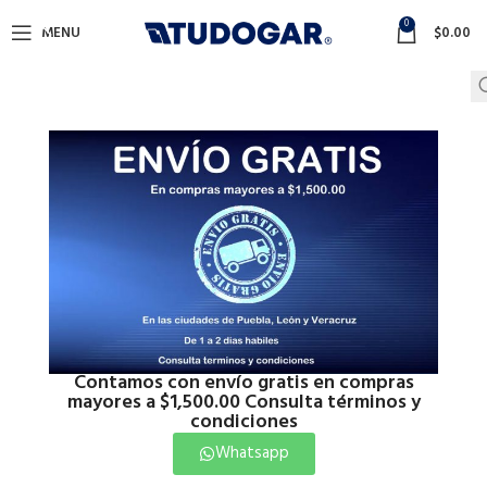
0
MENU
$
0.00
Click to enlarge
Inicio
Plomeria
Plomeria
Contamos con envío gratis en compras
mayores a $1,500.00 Consulta términos y
FLOTADOR COBRE No 8 AP 5/16
condiciones
Whatsapp
$
526.00