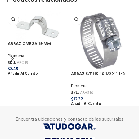
ABRAZ OMEGA 19 MM
Plomeria
SKU:
ABO19
$
2.45
ABRAZ S/F HS-10 1/2 X 1 1/8
AB
Añadir Al Carrito
Plomeria
Pl
SKU:
ABHS10
SK
$
12.32
$
1
Añadir Al Carrito
Añ
Encuentra ubicaciones y contacto de las sucursales