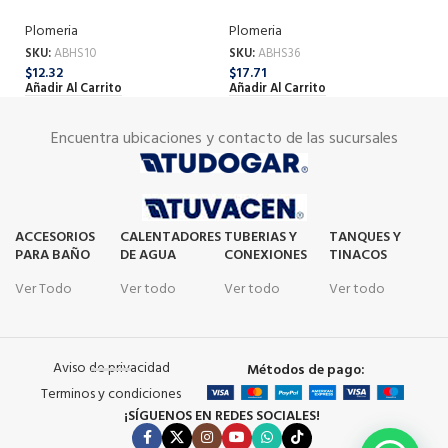
$
2
Plomeria
Plomeria
Añ
SKU:
ABHS10
SKU:
ABHS36
$
12.32
$
17.71
Añadir Al Carrito
Añadir Al Carrito
Encuentra ubicaciones y contacto de las sucursales
ACCESORIOS
CALENTADORES
TUBERIAS Y
TANQUES Y
PARA BAÑO
DE AGUA
CONEXIONES
TINACOS
Ver Todo
Ver todo
Ver todo
Ver todo
Aviso de privacidad
Métodos de pago:
Terminos y condiciones
¡SÍGUENOS EN REDES SOCIALES!