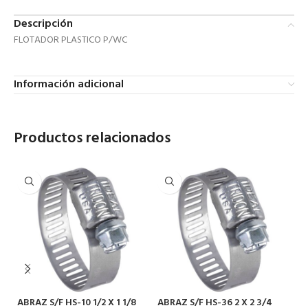
Descripción
FLOTADOR PLASTICO P/WC
Información adicional
Productos relacionados
A
Pl
ABRAZ S/F HS-10 1/2 X 1 1/8
ABRAZ S/F HS-36 2 X 2 3/4
SK