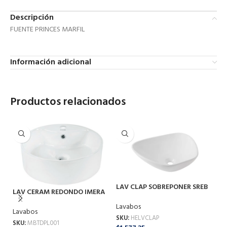
Descripción
FUENTE PRINCES MARFIL
Información adicional
Productos relacionados
L
LAV CLAP SOBREPONER SREB
LAV CERAM REDONDO IMERA
LV
LVCLAP
BL PL001
La
Lavabos
Lavabos
SK
SKU:
HELVCLAP
SKU:
MBTDPL001
$
1