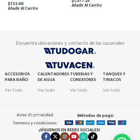
$
1,577.25
$
733.00
Añ
Añadir Al Carrito
Añadir Al Carrito
Encuentra ubicaciones y contacto de las sucursales
ACCESORIOS
CALENTADORES
TUBERIAS Y
TANQUES Y
PARA BAÑO
DE AGUA
CONEXIONES
TINACOS
Ver Todo
Ver todo
Ver todo
Ver todo
Aviso de privacidad
Métodos de pago:
Terminos y condiciones
¡SÍGUENOS EN REDES SOCIALES!