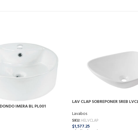
LAV CLAP SOBREPONER SREB LVC
DONDO IMERA BL PL001
Lavabos
SKU:
HELVCLAP
$
1,577.25
Añadir Al Carrito
o