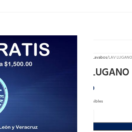
Inicio
Baño
Lavabos
LAV LUGANO
LAV LUGANO 
$
1,321.50
15 disponibles