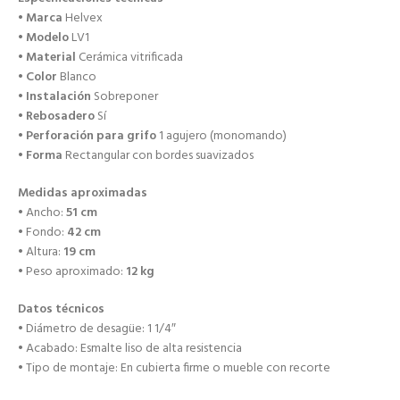
•
Marca
Helvex
•
Modelo
LV1
•
Material
Cerámica vitrificada
•
Color
Blanco
•
Instalación
Sobreponer
•
Rebosadero
Sí
•
Perforación para grifo
1 agujero (monomando)
•
Forma
Rectangular con bordes suavizados
Medidas aproximadas
• Ancho:
51 cm
• Fondo:
42 cm
• Altura:
19 cm
• Peso aproximado:
12 kg
Datos técnicos
• Diámetro de desagüe: 1 1/4″
• Acabado: Esmalte liso de alta resistencia
• Tipo de montaje: En cubierta firme o mueble con recorte