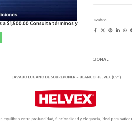
SKU:
HELV1
Categoría:
Lavabos
 a $1,500.00 Consulta términos y
Compartir:
DESCRIPCIÓN
INFORMACIÓN ADICIONAL
LAVABO LUGANO DE SOBREPONER – BLANCO HELVEX (LV1)
n equilibrio entre profundidad, funcionalidad y elegancia, ideal para baño