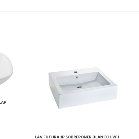
LAP
L
L
S
$
A
LAV FUTURA 1P SOBREPONER BLANCO LVF1