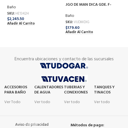
1342H
JGO DE MAN DICA GDE. F-
Baño
MDIG
SKU:
HE1342H
JG
Baño
$
2,245.50
Q
SKU:
VUDMDIG
Añadir Al Carrito
B
$
179.40
Añadir Al Carrito
SK
$
1
Añ
Encuentra ubicaciones y contacto de las sucursales
ACCESORIOS
CALENTADORES
TUBERIAS Y
TANQUES Y
PARA BAÑO
DE AGUA
CONEXIONES
TINACOS
Ver Todo
Ver todo
Ver todo
Ver todo
Aviso de privacidad
Métodos de pago: