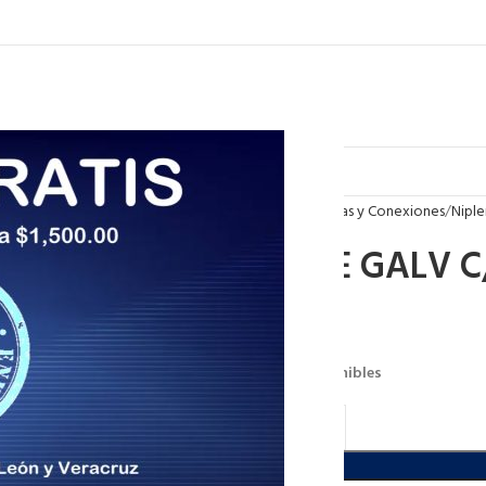
Inicio
Tuberias y Conexiones
Niple
NIPLE GALV C
$
33.60
27 disponibles