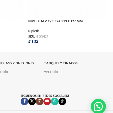
NIPLE GALV C/C C/40 19 X 127 MM
N
Nipleria
N
SKU:
NIG19127
S
$
13.52
$
Añadir Al Carrito
A
ERIAS Y CONEXIONES
TANQUES Y TINACOS
 todo
Ver todo
¡SÍGUENOS EN REDES SOCIALES!