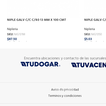
NIPLE GALV C/C C/40 13 MM X 100 CMT
NIPLE GALV C/
Nipleria
Nipleria
SKU:
NIG131M
SKU:
NIG1350
$
87.50
$
5.03
Añadir Al Carrito
Añadir Al Carrit
Encuentra ubicaciones y contacto de las sucursale
Aviso de privacidad
Terminos y condiciones