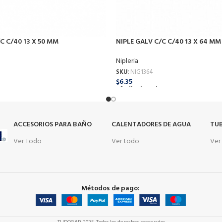
C C/40 13 X 50 MM
NIPLE GALV C/C C/40 13 X 64 MM
Nipleria
SKU:
NIG1364
$
6.35
o
Añadir Al Carrito
s
ACCESORIOS PARA BAÑO
CALENTADORES DE AGUA
TUB
Ver Todo
Ver todo
Ver
Métodos de pago: