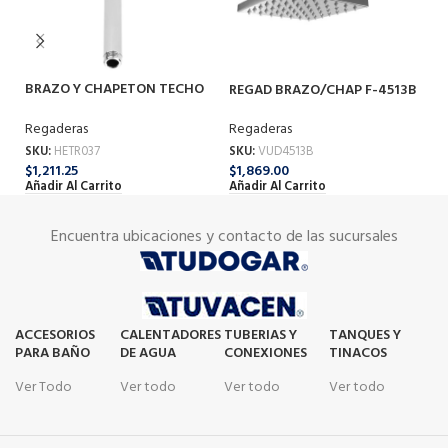
RE
4
Re
BRAZO Y CHAPETON TECHO
REGAD BRAZO/CHAP F-4513B
TR037
SK
$
1
Regaderas
Regaderas
Añ
SKU:
VUD4513B
SKU:
HETR037
$
1,869.00
$
1,211.25
Añadir Al Carrito
Añadir Al Carrito
Encuentra ubicaciones y contacto de las sucursales
ACCESORIOS
CALENTADORES
TUBERIAS Y
TANQUES Y
PARA BAÑO
DE AGUA
CONEXIONES
TINACOS
Ver Todo
Ver todo
Ver todo
Ver todo