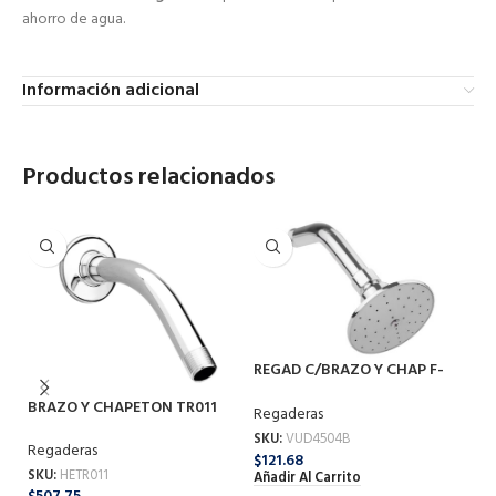
ahorro de agua.
Información adicional
Productos relacionados
REGAD C/BRAZO Y CHAP F-
4504B
BRAZO Y CHAPETON TR011
Regaderas
SKU:
VUD4504B
RE
Regaderas
$
121.68
4
SKU:
HETR011
Añadir Al Carrito
Re