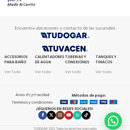
$
507.75
SK
Añadir Al Carrito
$
3
Añ
Encuentra ubicaciones y contacto de las sucursales
ACCESORIOS
CALENTADORES
TUBERIAS Y
TANQUES Y
PARA BAÑO
DE AGUA
CONEXIONES
TINACOS
Ver Todo
Ver todo
Ver todo
Ver todo
Aviso de privacidad
Métodos de pago:
Terminos y condiciones
¡SÍGUENOS EN REDES SOCIALES!
TUDOGAR
2025. Todos los derechos reservados