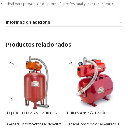
Ideal para proyectos de plomería profesional y mantenimiento
Información adicional
Productos relacionados
EQ HIDRO JX2 .75 HP 90 LTS
HIDR EVANS 1/2HP 50L
T
75090VE
EAJ050-050HE
1
General
,
promociones-veracruz
General
,
promociones-veracruz
Ge