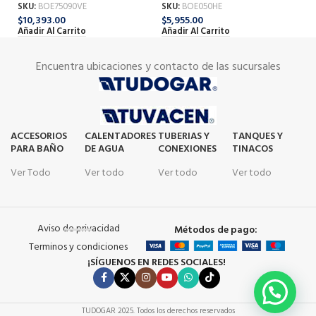
SKU:
BOE75090VE
SKU:
BOE050HE
SK
$
10,393.00
$
5,955.00
$
2
Añadir Al Carrito
Añadir Al Carrito
Añ
Encuentra ubicaciones y contacto de las sucursales
ACCESORIOS
CALENTADORES
TUBERIAS Y
TANQUES Y
PARA BAÑO
DE AGUA
CONEXIONES
TINACOS
Ver Todo
Ver todo
Ver todo
Ver todo
Aviso de privacidad
Métodos de pago:
Terminos y condiciones
¡SÍGUENOS EN REDES SOCIALES!
TUDOGAR
2025. Todos los derechos reservados