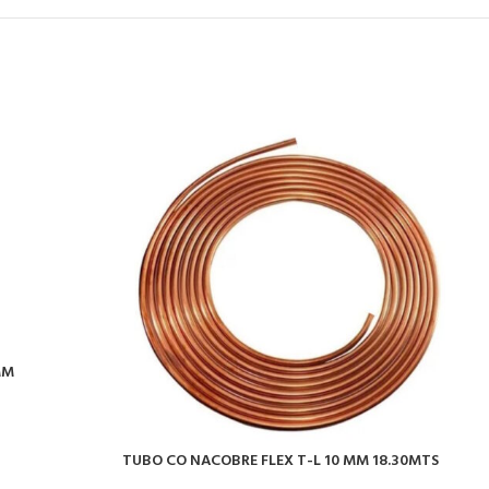
MM
T
TUBO CO NACOBRE FLEX T-L 10 MM 18.30MTS
G