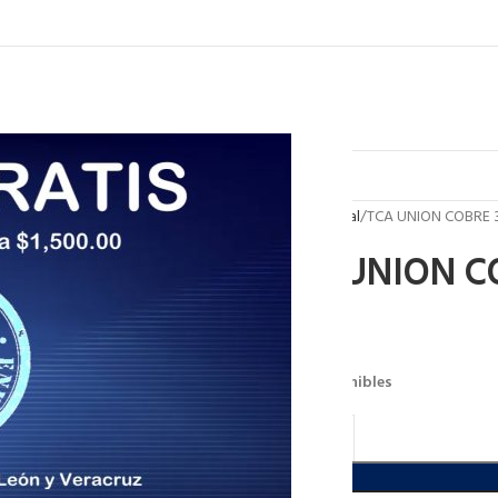
Inicio
General
TCA UNION COBRE
TCA UNION C
$
560.00
54 disponibles