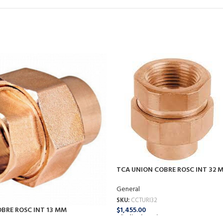
TCA UNION COBRE ROSC INT 32 
General
SKU:
CCTURI32
$
1,455.00
BRE ROSC INT 13 MM
Añadir Al Carrito