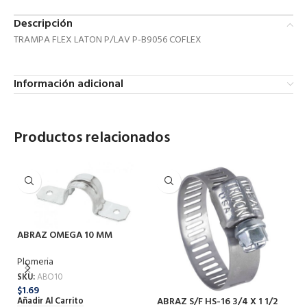
Descripción
TRAMPA FLEX LATON P/LAV P-B9056 COFLEX
Información adicional
Productos relacionados
ABRAZ OMEGA 10 MM
Plomeria
SKU:
ABO10
$
1.69
ABRAZ S/F HS-16 3/4 X 1 1/2
AB
Añadir Al Carrito