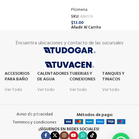
Plomeria
Pl
SKU:
ABHS16
SK
$
13.00
$
1
Añadir Al Carrito
Añ
Encuentra ubicaciones y contacto de las sucursales
ACCESORIOS
CALENTADORES
TUBERIAS Y
TANQUES Y
PARA BAÑO
DE AGUA
CONEXIONES
TINACOS
Ver Todo
Ver todo
Ver todo
Ver todo
Aviso de privacidad
Métodos de pago:
Terminos y condiciones
¡SÍGUENOS EN REDES SOCIALES!