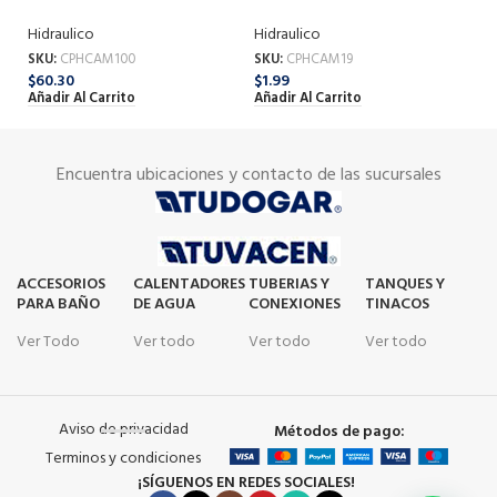
MM
MM
Hi
Hidraulico
Hidraulico
SK
SKU:
CPHCAM100
SKU:
CPHCAM19
$
1
$
60.30
$
1.99
Añ
Añadir Al Carrito
Añadir Al Carrito
Encuentra ubicaciones y contacto de las sucursales
ACCESORIOS
CALENTADORES
TUBERIAS Y
TANQUES Y
PARA BAÑO
DE AGUA
CONEXIONES
TINACOS
Ver Todo
Ver todo
Ver todo
Ver todo
Aviso de privacidad
Métodos de pago:
Terminos y condiciones
¡SÍGUENOS EN REDES SOCIALES!