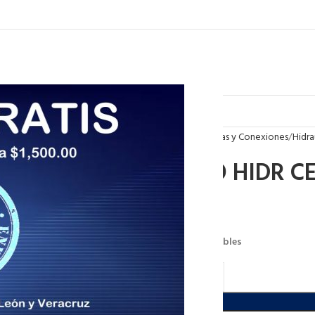
Inicio
Tuberias y Conexiones
Hidra
TUBO HIDR C
$
83.70
5 disponibles