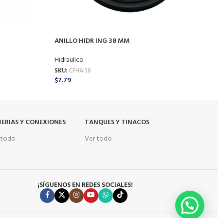
ANILLO HIDR ING 38 MM
A
Hidraulico
H
SKU:
CPHAI38
S
$
7.79
$
Añadir Al Carrito
A
ERIAS Y CONEXIONES
TANQUES Y TINACOS
 todo
Ver todo
¡SÍGUENOS EN REDES SOCIALES!