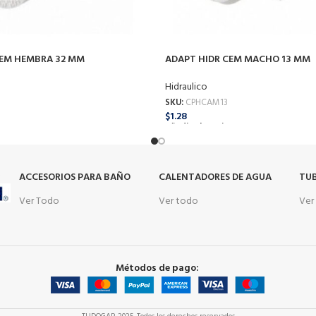
CEM HEMBRA 32 MM
ADAPT HIDR CEM MACHO 13 MM
Hidraulico
SKU:
CPHCAM13
$
1.28
o
Añadir Al Carrito
s
ACCESORIOS PARA BAÑO
CALENTADORES DE AGUA
TUB
Ver Todo
Ver todo
Ver
Métodos de pago: