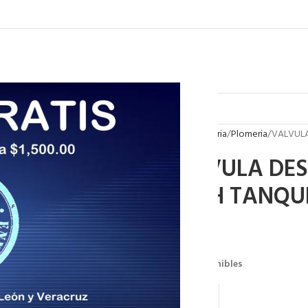
Inicio
Plomeria
Plomeria
VALVULA
VALVULA DESC
2415H TANQU
$
271.00
24 disponibles