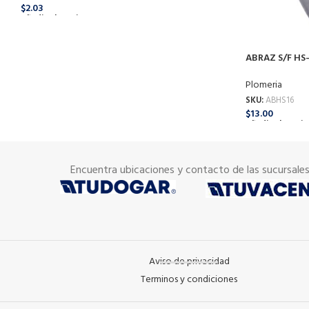
$
2.03
Añadir Al Carrito
ABRAZ S/F HS-1
Plomeria
SKU:
ABHS16
$
13.00
Añadir Al Carrit
Encuentra ubicaciones y contacto de las sucursale
Aviso de privacidad
Terminos y condiciones