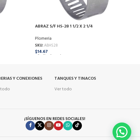
P
S
$
ABRAZ S/F HS-28 1 1/2 X 2 1/4
A
Plomeria
SKU:
ABHS28
$
14.67
Añadir Al Carrito
ERIAS Y CONEXIONES
TANQUES Y TINACOS
 todo
Ver todo
¡SÍGUENOS EN REDES SOCIALES!