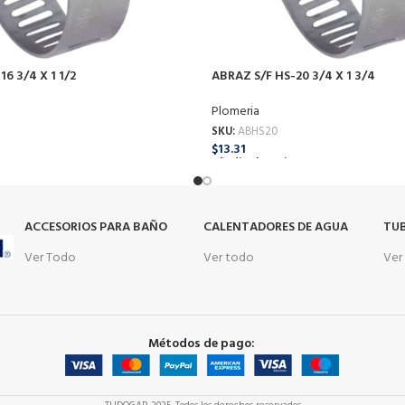
6 3/4 X 1 1/2
ABRAZ S/F HS-20 3/4 X 1 3/4
Plomeria
SKU:
ABHS20
$
13.31
o
Añadir Al Carrito
s
ACCESORIOS PARA BAÑO
CALENTADORES DE AGUA
TUB
Ver Todo
Ver todo
Ver
Métodos de pago: