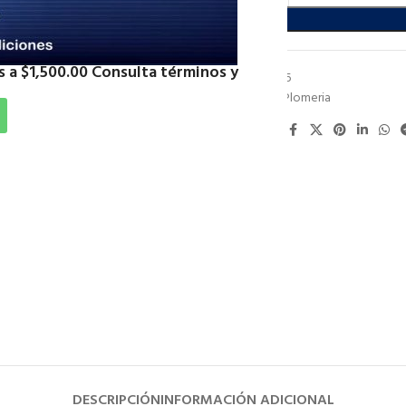
 a $1,500.00 Consulta términos y
SKU:
RTA2415
Categoría:
Plomeria
Compartir:
DESCRIPCIÓN
INFORMACIÓN ADICIONAL