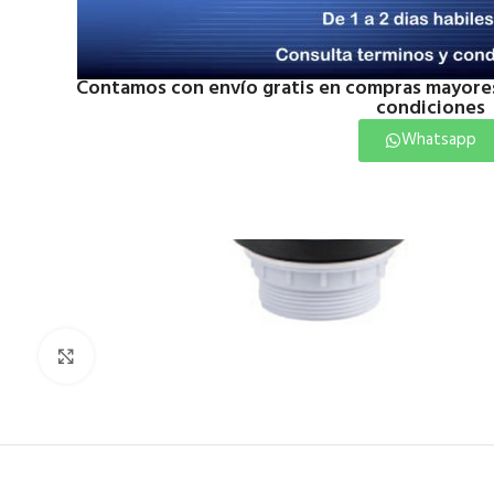
Contamos con envío gratis en compras mayores
condiciones
Whatsapp
Click to enlarge